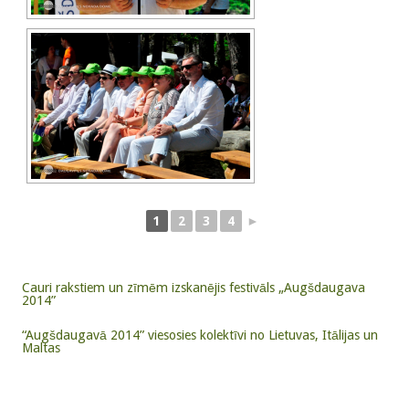
1
2
3
4
►
Cauri rakstiem un zīmēm izskanējis festivāls „Augšdaugava
2014”
“Augšdaugavā 2014” viesosies kolektīvi no Lietuvas, Itālijas un
Maltas