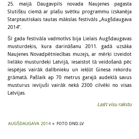
25. maijā Daugavpils novada Naujenes pagasta
Slutišķu ciemā ar plašu svētku programmu izskanēja
Starptautiskais tautas mākslas festivāls „Augšdaugava
2014”.
Šī gada festivāla vadmotīvs bija Lielais Augšdaugavas
musturdeķis, kura darināšanu 2011. gadā uzsāka
Naujenes Novadpētniecības muzejs, ar mērķi izveidot
lielāko musturdeķi Latvijā, iesaistot tā veidošanā pēc
iespējas vairāk dalībnieku un iekļūt Ginesa rekordu
grāmatā. Pašlaik ap 70 metrus garajā audeklā savus
musturus ievijuši vairāk nekā 2300 cilvēki no visas
Latvijas.
Lasīt visu rakstu
AUGŠDAUGAVA 2014
»
FOTO DND.LV