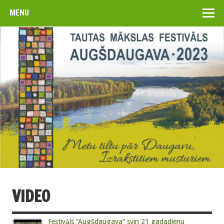
MENU
VIDEO
Festivāls “Augšdaugava” svin 21 gadadienu