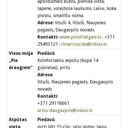
apsildāmais kubls, piknika vieta,
lapene, volejbola laukums. Laivu, koka
plostu, smailīšu noma.
Adrese:
Viļuši 4, Viļuši, Naujenes
pagasts, Daugavpils novads
Kontakti:
www.plostilatgale.lv
; +371
29493121 ;
ilmars.lociks@inbox.lv
Viesu māja
Piedāvā
:
„Pie
Komfortablu atpūtu (kopā 14
draugiem”
guļvietas), pirts.
Adrese
:
Viļuši, Naujenes pagasts, Daugavpils
novads
Kontakti
:
+371 29118661
arnis-daugavpils@inbox.lv
Atpūtas
Piedāvā
:
vieta
pirti līdz 15 cilv.; velo nomu; laivu