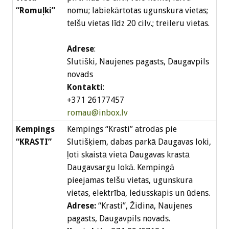
“Romuļki”
nomu; labiekārtotas ugunskura vietas;
telšu vietas līdz 20 cilv.; treileru vietas.
Adrese
:
Slutiški, Naujenes pagasts, Daugavpils
novads
Kontakti
:
+371 26177457
romau@inbox.lv
Kempings
Kempings “Krasti” atrodas pie
“KRASTI”
Slutišķiem, dabas parkā Daugavas loki,
ļoti skaistā vietā Daugavas krastā
Daugavsargu lokā. Kempingā
pieejamas telšu vietas, ugunskura
vietas, elektrība, ledusskapis un ūdens.
Adrese:
“Krasti”, Židina, Naujenes
pagasts, Daugavpils novads.