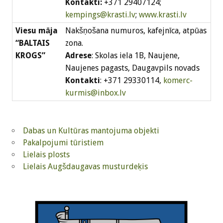
Kontakti:
+371 29407124;
kempings@krasti.lv
;
www.krasti.lv
Viesu māja
Nakšņošana numuros, kafejnīca, atpūas
“BALTAIS
zona.
KROGS”
Adrese
: Skolas iela 1B, Naujene,
Naujenes pagasts, Daugavpils novads
Kontakti
: +371 29330114,
komerc-
kurmis@inbox.lv
Dabas un Kultūras mantojuma objekti
Pakalpojumi tūristiem
Lielais plosts
Lielais Augšdaugavas musturdeķis