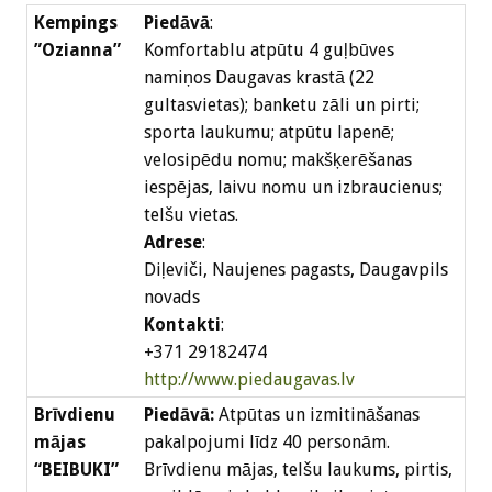
Kempings
Piedāvā
:
”Ozianna”
Komfortablu atpūtu 4 guļbūves
namiņos Daugavas krastā (22
gultasvietas); banketu zāli un pirti;
sporta laukumu; atpūtu lapenē;
velosipēdu nomu; makšķerēšanas
iespējas, laivu nomu un izbraucienus;
telšu vietas.
Adrese
:
Diļeviči, Naujenes pagasts, Daugavpils
novads
Kontakti
:
+371 29182474
http://www.piedaugavas.lv
Brīvdienu
Piedāvā:
Atpūtas un izmitināšanas
mājas
pakalpojumi līdz 40 personām.
“BEIBUKI”
Brīvdienu mājas, telšu laukums, pirtis,