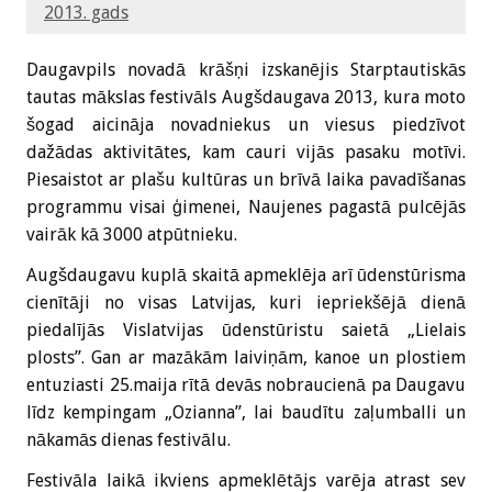
2013. gads
Daugavpils novadā krāšņi izskanējis Starptautiskās
tautas mākslas festivāls Augšdaugava 2013, kura moto
šogad aicināja novadniekus un viesus piedzīvot
dažādas aktivitātes, kam cauri vijās pasaku motīvi.
Piesaistot ar plašu kultūras un brīvā laika pavadīšanas
programmu visai ģimenei, Naujenes pagastā pulcējās
vairāk kā 3000 atpūtnieku.
Augšdaugavu kuplā skaitā apmeklēja arī ūdenstūrisma
cienītāji no visas Latvijas, kuri iepriekšējā dienā
piedalījās Vislatvijas ūdenstūristu saietā „Lielais
plosts”. Gan ar mazākām laiviņām, kanoe un plostiem
entuziasti 25.maija rītā devās nobraucienā pa Daugavu
līdz kempingam „Ozianna”, lai baudītu zaļumballi un
nākamās dienas festivālu.
Festivāla laikā ikviens apmeklētājs varēja atrast sev