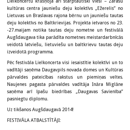
Lielkoncertu krāšņoja arī starptautiski viesi – Zarasu
kultūras centra jauniešu deju kolektīvs „Ežerelis” no
Lietuvas un Braslavas rajona bērnu un jauniešu tautas
deju kolektīvs no Baltkrievijas. Projekta ietvaros no 23.
-27.maijam notika tautas deju nometne un festivālā
Augšdaugava tika parādīta nometnes meistardarbnīcās
veidotā latviešu, lietuviešu un baltkrievu tautas deju
izveidotā programma.
Pēc festivāla Lielkoncerta visi iesaistītie kolektīvi un to
vadītāji saņēma Daugavpils novada domes un Kultūras
pārvaldes pateicības rakstus un piemiņas veltes.
Naujenes pagasta pārvaldes vadītāja Ināra Miglāne
saņēma arī īpašu biedrības „Daugavas Savienība”
pasniegtu diplomu.
Uz tikšanos Augšdaugavā 2014!
FESTIVĀLA ATBALSTĪTĀJI: