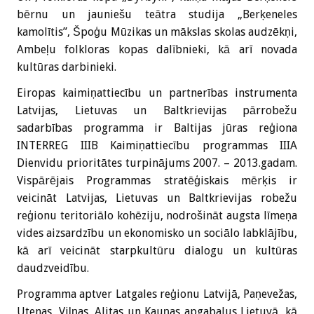
bērnu un jauniešu teātra studija „Berķeneles
kamolītis”, Špoģu Mūzikas un mākslas skolas audzēkņi,
Ambeļu folkloras kopas dalībnieki, kā arī novada
kultūras darbinieki.
Eiropas kaimiņattiecību un partnerības instrumenta
Latvijas, Lietuvas un Baltkrievijas pārrobežu
sadarbības programma ir Baltijas jūras reģiona
INTERREG IIIB Kaimiņattiecību programmas IIIA
Dienvidu prioritātes turpinājums 2007. – 2013.gadam.
Vispārējais Programmas stratēģiskais mērķis ir
veicināt Latvijas, Lietuvas un Baltkrievijas robežu
reģionu teritoriālo kohēziju, nodrošināt augsta līmeņa
vides aizsardzību un ekonomisko un sociālo labklājību,
kā arī veicināt starpkultūru dialogu un kultūras
daudzveidību.
Programma aptver Latgales reģionu Latvijā, Paņevežas,
Utenas, Viļņas, Alitas un Kauņas apgabalus Lietuvā, kā