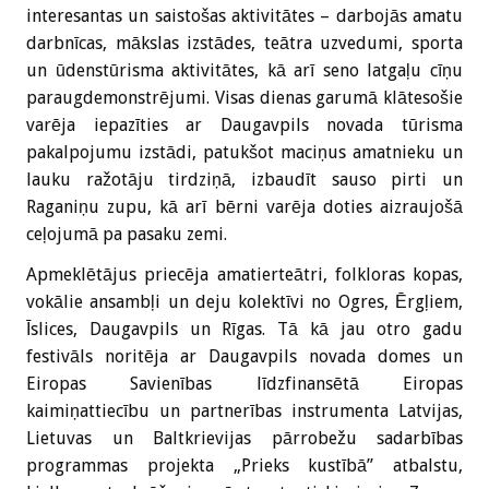
interesantas un saistošas aktivitātes – darbojās amatu
darbnīcas, mākslas izstādes, teātra uzvedumi, sporta
un ūdenstūrisma aktivitātes, kā arī seno latgaļu cīņu
paraugdemonstrējumi. Visas dienas garumā klātesošie
varēja iepazīties ar Daugavpils novada tūrisma
pakalpojumu izstādi, patukšot maciņus amatnieku un
lauku ražotāju tirdziņā, izbaudīt sauso pirti un
Raganiņu zupu, kā arī bērni varēja doties aizraujošā
ceļojumā pa pasaku zemi.
Apmeklētājus priecēja amatierteātri, folkloras kopas,
vokālie ansambļi un deju kolektīvi no Ogres, Ērgļiem,
Īslices, Daugavpils un Rīgas. Tā kā jau otro gadu
festivāls noritēja ar Daugavpils novada domes un
Eiropas Savienības līdzfinansētā Eiropas
kaimiņattiecību un partnerības instrumenta Latvijas,
Lietuvas un Baltkrievijas pārrobežu sadarbības
programmas projekta „Prieks kustībā” atbalstu,