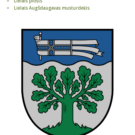
Lielais plosts
Lielais Augšdaugavas musturdeķis