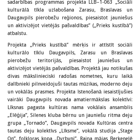
sadarbības programmas projekta LLB–1-063 „Sociāli
kulturālā tīkla uzlabošana Zarasu, Braslavas un
Daugavpils pierobežu reģionos, piesaistot jauniešus
un aktivizējot vietējās pašvaldības” („Prieks kustībā”)
atbalstu.
Projekta „Prieks kustībā” mērķis ir attīstīt sociāli
kulturālo tīklu Daugavpils, Zarasu un Braslavas
pierobežu teritorijās, piesaistot jauniešus un
aktivizējot vietējās pašvaldības. Projektā jau notikušas
divas mākslinieciski radošas nometnes, kuru laikā
dalībnieki pilnveidojuši tautas mūzikas, moderno deju
un vokālās prasmes. Projekta īstenošanā iesaistījušies
vairāki Daugavpils novada amatiermākslas kolektīvi:
Līksnas pagasta kultūras nama vokālais ansamblis
„Elēģija”, Silenes kluba bērnu un jauniešu ritma deju
grupa „Tornado”, Daugavpils novada Kultūras centra
tautas deju kolektīvs „Līksme”, vokālā studija „Stage
On”, folkloras kopa „Dyrbyni”, Raiņa mājas Berķenelē